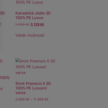
 3D
Kanadská Jedle 3D
100% PE Luxus
č
5 699
Kč
5 129
Kč
Výběr možností
 100%
Smrk Premium II 3D
100% PE Luxusní
Kč
verze
5 699
Kč
–
11 499
Kč