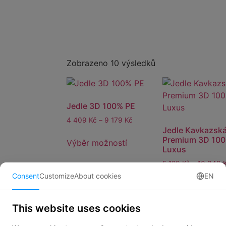
Zobrazeno 10 výsledků
Jedle 3D 100% PE
4 409
Kč
–
9 179
Kč
Jedle Kavkazsk
Premium 3D 100
Výběr možností
Luxus
5 129
Kč
–
10 349
Consent
Customize
About cookies
EN
Výběr možností
This website uses cookies