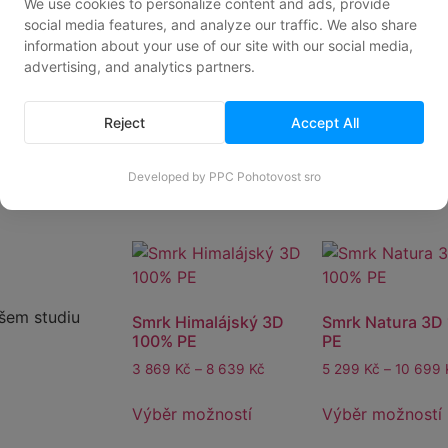
We use cookies to personalize content and ads, provide
social media features, and analyze our traffic. We also share
information about your use of our site with our social media,
Kanadská Jedle
advertising, and analytics partners.
100% PE
Jedle Premium II 3D
100% PE Luxusni
4 769
Kč
–
8 549
K
Verze
Reject
Accept All
Výběr možností
5 699
Kč
–
10 349
Kč
Developed by PPC Pohotovost sro
Výběr možností
ašem studiu
Smrk Himalájský 3D
Smrk Natura 3D
100% PE
PE
3 869
Kč
–
8 639
Kč
5 299
Kč
–
10 699
Výběr možností
Výběr možností